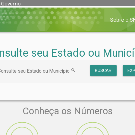
e Governo
Sobre o S
nsulte seu Estado ou Municí
search
Consulte seu Estado ou Município
BUSCAR
EX
Conheça os Números